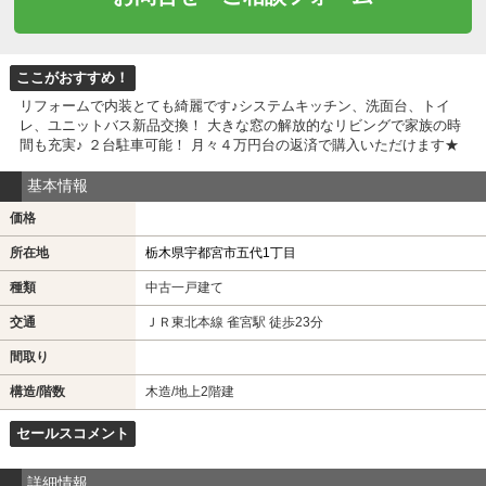
ここがおすすめ！
リフォームで内装とても綺麗です♪システムキッチン、洗面台、トイ
レ、ユニットバス新品交換！ 大きな窓の解放的なリビングで家族の時
間も充実♪ ２台駐車可能！ 月々４万円台の返済で購入いただけます★
基本情報
価格
所在地
栃木県宇都宮市五代1丁目
種類
中古一戸建て
交通
ＪＲ東北本線 雀宮駅 徒歩23分
間取り
構造/階数
木造/地上2階建
セールスコメント
詳細情報