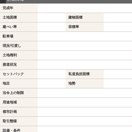
完成年
土地面積
建物面積
建ぺい率
容積率
駐車場
現況/引渡し
土地権利
接道状況
セットバック
私道負担面積
地目
地勢
法令上の制限
用途地域
都市計画
取引態様
設備・条件