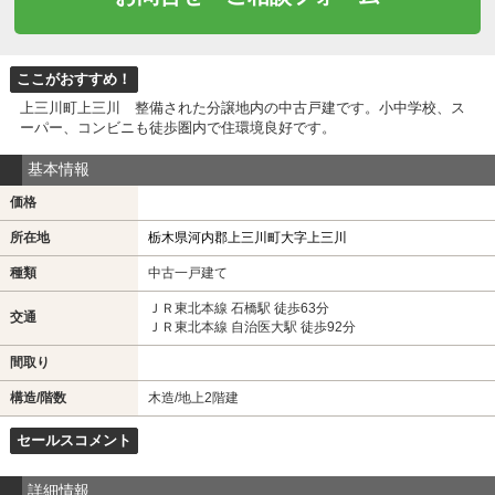
ここがおすすめ！
上三川町上三川 整備された分譲地内の中古戸建です。小中学校、ス
ーパー、コンビニも徒歩圏内で住環境良好です。
基本情報
価格
所在地
栃木県河内郡上三川町大字上三川
種類
中古一戸建て
ＪＲ東北本線 石橋駅 徒歩63分
交通
ＪＲ東北本線 自治医大駅 徒歩92分
間取り
構造/階数
木造/地上2階建
セールスコメント
詳細情報