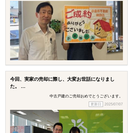
無事に売却することができました。
本当にありがとうございました。
今回、実家の売却に際し、大変お世話になりまし
た。
実家を手ばなすことを考え始めた頃から相談アドバ
中古戸建のご売却おめでとうございます。
イス頂き、
2025/07/07
何も知識のない私にとって心強く、有りがたかった
です。
東店にお世話になり、菅野さんに担当して頂き、本
当に本当によかったとおもいます！