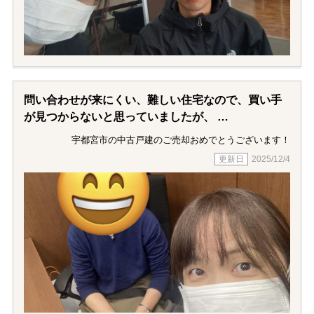
問い合わせが来にくい、難しい住宅なので、買い手
が見つからないと思っていましたが、
二階堂さんに尽力していただき、買い手を見つけて
宇都宮市の中古戸建のご売却おめでとうございます！
いただいて、思ったよりも高く売れたので満足して
2025/12/4
います。
最初の提示金額よりさらに高く売却してもらえたの
で、本当に助かりました！ありがとうございま
す！！
対応も迅速で丁寧でわかりやすかったです。
二階堂さんが担当で本当に良かったです。ありがと
うございました。