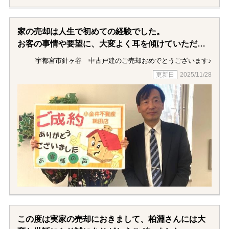
家の売却は人生で初めての経験でした。
お客の事情や要望に、大変よく耳を傾けていただけ
ました。
宇都宮市針ヶ谷 中古戸建のご売却おめでとうございます♪
担当の猪爪さんが面倒見の良い方で信頼感が持てま
2025/11/28
す。
レターパックで必要書類を送っていただいた際に
は、必ず間違えない様に
メモ書と付せんを添えて下さいました。
もっと早く猪爪さんにお願いしていればよかったと
思います。
電話連絡もタイムリーにしていただき安心感が持て
ます。
いつも冷静で決してあせらない対応です。
この度は実家の売却におきまして、柏淵さんには大
情報量や人脈についても、他社より勝っていると感