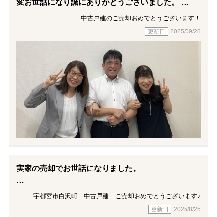
変お世話になり誠にありがとうございました。
じました。
担当の柏淵さんのきめ細やかなサポートのおかげで
中古戸建のご売却おめでとうございます！
流石、60年以上の歴史有る会社です。
スムーズに売却を完了させることができました。
2025/09/28
今後、人生において再び不動産関連の出来事が発生
特に物件の魅力を引き出すためのアドバイスや、複
した場合には、
雑な手続きを分かりやすく説明してくださったこと
再び小金井不動産にお願いするつもりです。
には
大変助けられました。不動産について何も心得のな
い私達姉妹にゼロから丁寧にご教授、ご対応くださ
り、安心して
取引を進めることができました。本当にありがとう
ございました。心より感謝申し上げます。
また不動産に関するご相談がありましたら、ぜひ柏
淵様にお願いしたいと思っております。
今後ともどうぞよろしくお願いいたします。
実家の売却でお世話になりました。
私は宇都宮に住んでいないので、
宇都宮市白沢町 中古戸建 ご売却おめでとうございます♪
色々大変でしたが、こまめに連絡をいただいたり、
2025/8/25
親身になってサポートいただいたおかげで、