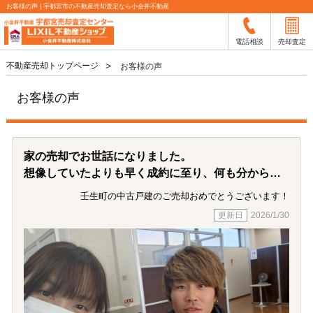
お客様の声 | 宇都宮市の不動産売却査定なら小金井不動産
電話相談
売却査定
不動産売却トップページ
お客様の声
お客様の声
家の売却でお世話になりました。
想像していたよりも早く成約に至り、何も分からず
不安もありましたが、
壬生町の中古戸建のご売却おめでとうございます！
いつも親身に相談に乗ってくださり、とても心強か
2026/1/30
ったです。
大切な家の売却を二階堂さんに担当していただけて
本当に良かったです。
ありがとうございました。