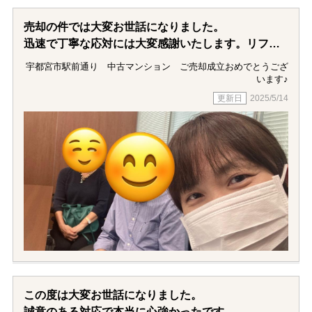
売却の件では大変お世話になりました。
迅速で丁寧な応対には大変感謝いたします。リフォ
ームも、予定通りに出来ていて、
宇都宮市駅前通り 中古マンション ご売却成立おめでとうござ
お値段も相応の金額でしたので、ご紹介いただき大
います♪
変嬉しく思っております。
2025/5/14
外国に住んでいる私ですが小金井不動産と担当の二
階堂さんには大変良く対応いただき
大変感謝しております。
本当にありがとうございました。
この度は大変お世話になりました。
誠意のある対応で本当に心強かったです。