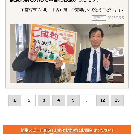
宇都宮市宝木町 中古戸建 ご売却おめでとうございます♪
売れるまで少し時間がかかりましたが、
2025/3/25
その間、定期的にご連絡をいただき
安心して待つことができました。
契約から引き渡しまで、色々アドバイスをいただ
き、
スムーズに引き渡すことができました。
知り合いからお家について相談があった際は、
猪爪さんを薦めたいです。
本当にお世話になりありがとうございました。
1
2
3
4
5
...
12
13