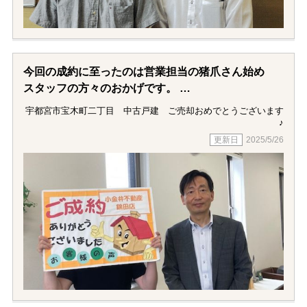
だいたというお金に変えられない満足感がありま
す。ありがとうございました。菅野さんはもとよ
り、お店の皆さんの接客態度は完璧で、私は群馬に
引っ越してしまいましたが、今後不動産屋さんにお
世話になる機会がありましたら、群馬の支店さんに
今回の成約に至ったのは営業担当の猪爪さん始め
相談させてもらおうと思っています。今後も宜しく
スタッフの方々のおかげです。
お願いします。
今まで大変お疲れ様でした。
宇都宮市宝木町二丁目 中古戸建 ご売却おめでとうございます
♪
途中、成約が決まりかけた直前でダメになったり
2025/5/26
と、
何度も心が折れそうになったかわかりませんが、
担当の猪爪さんの心強いサポートで救われ、
今日の成約までに至ったのだと思っております。
今までお付き合い頂き、本当にありがとうございま
した。