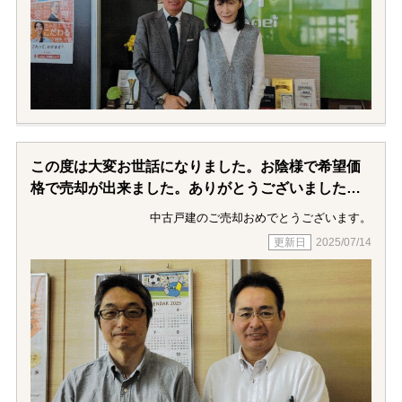
この度は大変お世話になりました。お陰様で希望価
格で売却が出来ました。ありがとうございました。
様々な相談を菅野さんにはさせていただきました
中古戸建のご売却おめでとうございます。
が、快くごたいおういただいたこと、感謝しかあり
2025/07/14
ません。
これまで不動産屋さんと何度かトラブルになったこ
とがありましたが、菅野さん、小金井不動産さんと
は、まったくそのようなことはなく、安心してお任
せすることができました。今となってはもう少し高
くても売却できたかも、、、という心残りは若干ご
ざいますが、全くトラブルなく、安心して仲介いた